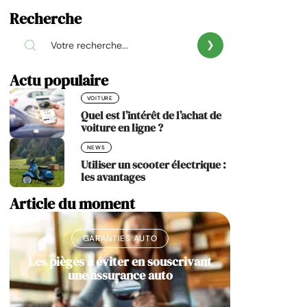
Recherche
Actu populaire
VOITURE
Quel est l’intérêt de l’achat de
voiture en ligne ?
NEWS
Utiliser un scooter électrique :
les avantages
Article du moment
GARANTIES AUTO
Les pièges à éviter en souscrivant
une assurance auto