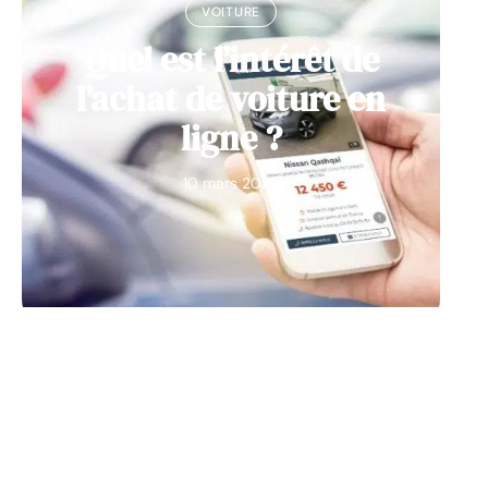
VOITURE
Quel est l’intérêt de
l’achat de voiture en
ligne ?
10 mars 2026
NEWS
Utiliser un scooter
électrique : les avantages