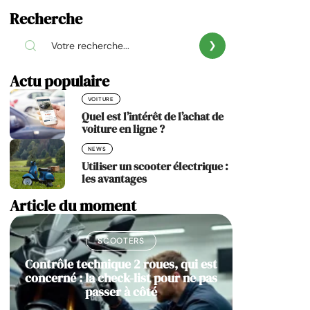
Recherche
Actu populaire
VOITURE
Quel est l’intérêt de l’achat de
voiture en ligne ?
NEWS
Utiliser un scooter électrique :
les avantages
Article du moment
SCOOTERS
Contrôle technique 2 roues, qui est
concerné : la check-list pour ne pas
passer à côté