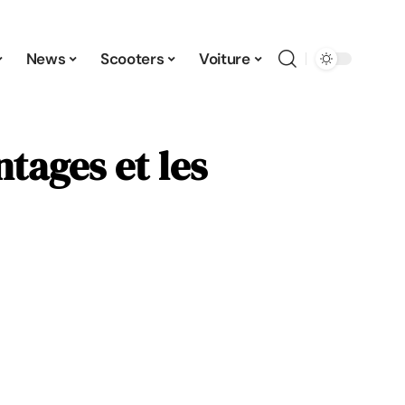
News
Scooters
Voiture
ntages et les