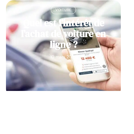
VOITURE
Quel est l’intérêt de
l’achat de voiture en
ligne ?
10 mars 2026
NEWS
Utiliser un scooter
électrique : les avantages