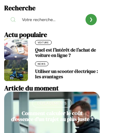
Recherche
Actu populaire
VOITURE
Quel est l’intérêt de l’achat de
voiture en ligne ?
NEWS
Utiliser un scooter électrique :
les avantages
Article du moment
DÉPLACEMENTS
Comment calculer le coût
d’essence d’un trajet au plus juste ?