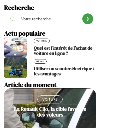
Recherche
Actu populaire
VOITURE
Quel est l’intérêt de l’achat de
voiture en ligne ?
NEWS
Utiliser un scooter électrique :
les avantages
Article du moment
VOITURE
La Renault Clio, la cible favorite
des voleurs