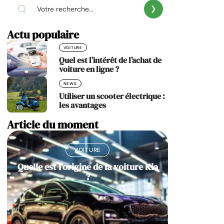
Actu populaire
VOITURE
Quel est l’intérêt de l’achat de
voiture en ligne ?
NEWS
Utiliser un scooter électrique :
les avantages
Article du moment
VOITURE
Quelle est l’origine de la voiture Kia
?