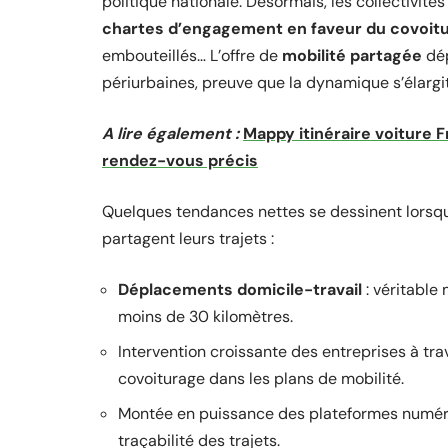
politique nationale. Désormais, les collectivité
chartes d’engagement en faveur du covoit
embouteillés… L’offre de
mobilité partagée
dép
périurbaines, preuve que la dynamique s’élargit
A lire également :
Mappy itinéraire voiture 
rendez-vous précis
Quelques tendances nettes se dessinent lorsque
partagent leurs trajets :
Déplacements domicile-travail
: véritable
moins de 30 kilomètres.
Intervention croissante des entreprises à tra
covoiturage dans les plans de mobilité.
Montée en puissance des plateformes numériqu
traçabilité des trajets.