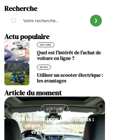
Recherche
Actu populaire
VOITURE
Quel est l’intérêt de l’achat de
voiture en ligne ?
NEWS
Utiliser un scooter électrique :
les avantages
Article du moment
VOITURE
308 interior pour longs trajets :
sièges, insonorisation et
ergonomie évalués