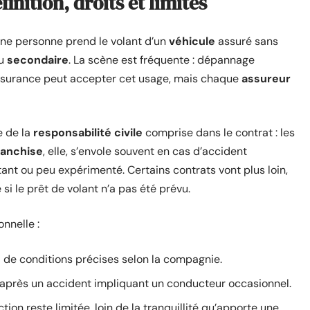
inition, droits et limites
ne personne prend le volant d’un
véhicule
assuré sans
u
secondaire
. La scène est fréquente : dépannage
’assurance peut accepter cet usage, mais chaque
assureur
e de la
responsabilité civile
comprise dans le contrat : les
ranchise
, elle, s’envole souvent en cas d’accident
ant ou peu expérimenté. Certains contrats vont plus loin,
si le prêt de volant n’a pas été prévu.
onnelle :
ti de conditions précises selon la compagnie.
après un accident impliquant un conducteur occasionnel.
ion reste limitée, loin de la tranquillité qu’apporte une