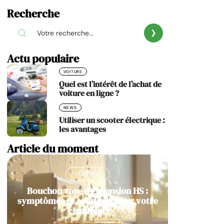
Recherche
Actu populaire
VOITURE
Quel est l’intérêt de l’achat de
voiture en ligne ?
NEWS
Utiliser un scooter électrique :
les avantages
Article du moment
VOITURE
Bouchon vase d’expansion HS :
symptômes et solutions pour votre
chauffage