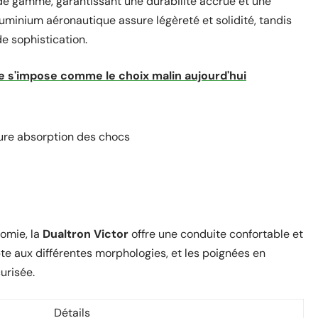
de gamme, garantissant une durabilité accrue et une
uminium aéronautique assure légèreté et solidité, tandis
de sophistication.
ue s'impose comme le choix malin aujourd'hui
eure absorption des chocs
nomie, la
Dualtron Victor
offre une conduite confortable et
pte aux différentes morphologies, et les poignées en
urisée.
Détails