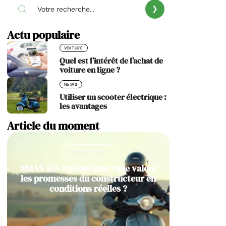
Actu populaire
VOITURE
Quel est l’intérêt de l’achat de
voiture en ligne ?
NEWS
Utiliser un scooter électrique :
les avantages
Article du moment
SCOOTERS
XMAX 125 vitesse Max : que valent
les promesses du constructeur en
conditions réelles ?